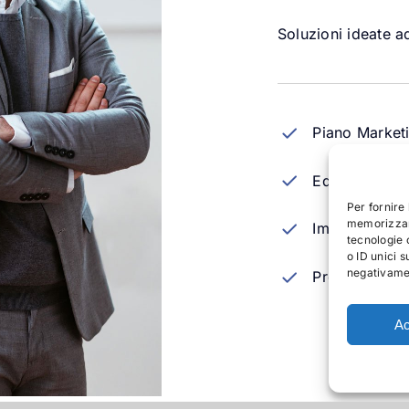
Soluzioni ideate a
Piano Market
Editoria Testi
Per fornire
memorizzare
Impaginazion
tecnologie 
o ID unici s
negativamen
Programmazio
Ac