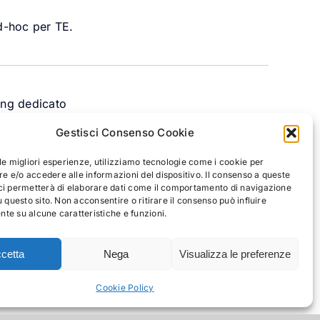
d-hoc per TE.
ing dedicato
Gestisci Consenso Cookie
 le migliori esperienze, utilizziamo tecnologie come i cookie per
 e/o accedere alle informazioni del dispositivo. Il consenso a queste
e Grafica
ci permetterà di elaborare dati come il comportamento di navigazione
u questo sito. Non acconsentire o ritirare il consenso può influire
te su alcune caratteristiche e funzioni.
ne e Pubblicazioni
cetta
Nega
Visualizza le preferenze
Cookie Policy