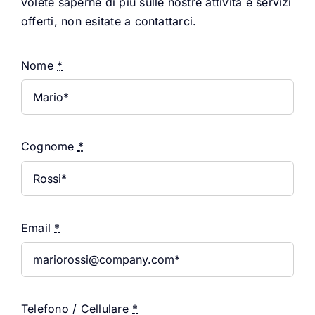
volete saperne di più sulle nostre attività e servizi
offerti, non esitate a contattarci.
Nome
*
Cognome
*
Email
*
Telefono / Cellulare
*