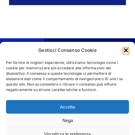
Gestisci Consenso Cookie
Per fornire le migliori esperienze, utilizziamo tecnologie come i
cookie per memorizzare e/o accedere alle informazioni del
dispositivo. Il consenso a queste tecnologie ci permetterà di
elaborare dati come il comportamento di navigazione o ID unici su
questo sito. Non acconsentire o ritirare il consenso può influire
negativamente su alcune caratteristiche e funzioni.
Accetta
Nega
© Copyright 2025 | M&M Business Communication s.r.l -
P.IVA 05953041216 | Tutti i diritti riservati |
Privacy Policy
Visualizza le preferenze